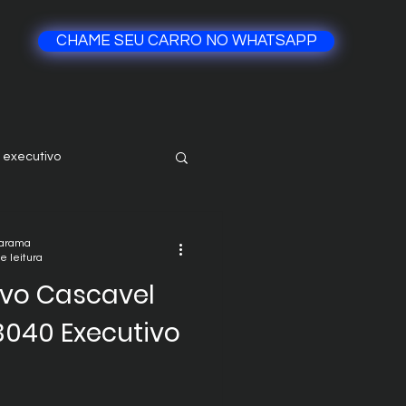
CHAME SEU CARRO NO WHATSAPP
 executivo
ucarana
uarama
e leitura
ivo Cascavel
3040 Executivo