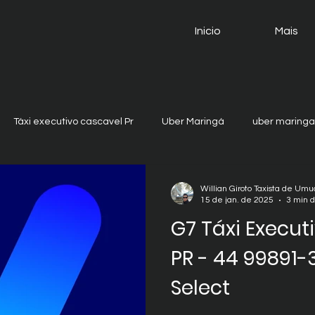
Inicio
Mais
Táxi executivo cascavel Pr
Uber Maringá
uber maringa
er gramado rs
uber toledo pr
uber cascavel
uber ap
Willian Giroto Taxista de Um
15 de jan. de 2025
3 min d
G7 Táxi Execut
log
taxi iretama
PR - 44 99891-
Select