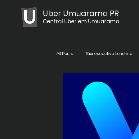
Uber Umuarama PR
Central Uber em Umuarama
All Posts
Táxi executivo Londrina
uber feminino umuarama
ub
uber londrina
taxi maringá b