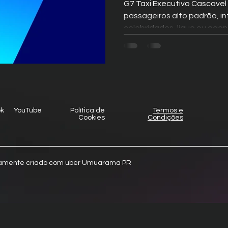
G7 Taxi Executivo Cascavel
passageiros alto padrão, in
celebridades, ligue ou agen
ok
YouTube
Política de
Termos e
Cookies
Condições
samente criado com uber Umuarama PR