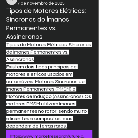
akashtyagimrfr
7 de novembro de 2025
Tipos de Motores Elétricos:
Síncronos de Ímanes
Permanentes vs.
Assíncronos
Tipos de Motores Elétricos: Síncronos 
de Ímanes Permanentes vs. 
Assíncronos
Existem dois tipos principais de 
motores elétricos usados em 
automóveis: Motores Síncronos de 
Ímanes Permanentes (PMSM) e 
Motores de Indução (Assíncronos). Os 
motores PMSM utilizam ímanes 
permanentes no rotor, sendo muito 
eficientes e compactos, mas 
dependem de terras raras.
https://www.marketresearchfuture.com/reports/automotive-electric-motors-market-2917