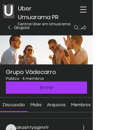
Uber
Umuarama PR
Central Uber em Umuarama
Grupos
Grupo Vàdecarro
Público
·
4 membros
Entrar
Discussão
Mídia
Arquivos
Membros
akashtyagimrfr